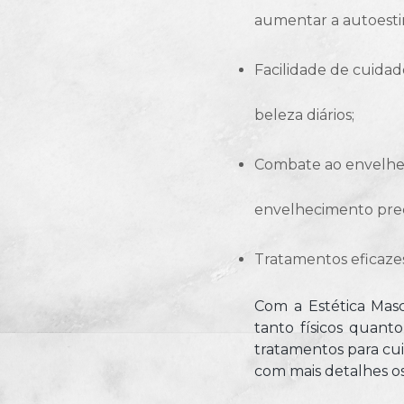
aumentar a autoest
facilidade de cuidados – os procedimentos estéticos oferecem praticidade e facilidade nos cuidados de
beleza diários;
combate ao envelhecimento precoce – a estética masculina também auxilia no combate ao
envelhecimento preco
tratamentos eficaze
Com a Estética Masc
tanto físicos quanto
tratamentos para cui
com mais detalhes os 