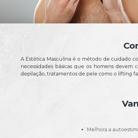
Com
A Estética Masculina é o método de cuidado co
necessidades básicas que os homens devem con
depilação, tratamentos de pele como o lifting f
Van
melhora a autoestima – os benefícios da estética masculina vão além da aparência, pois podem