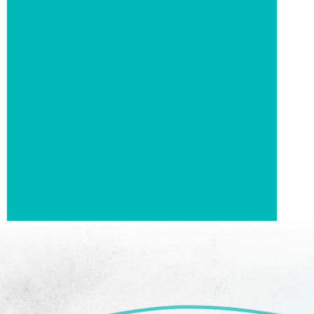
Aplicação de Botox
Botox
Estética facial
Bioestimulador de Colágeno
Fio PDO
Jato de Plasma
Lavieen
Limpeza de pele
Microagulhamento
Preenchimento
Preenchimento faciais
Procedimento de fios de sustentação
Fio de sustentação PDO
Toxina Botulinica
Ultraformer
Ultrassom microfocado