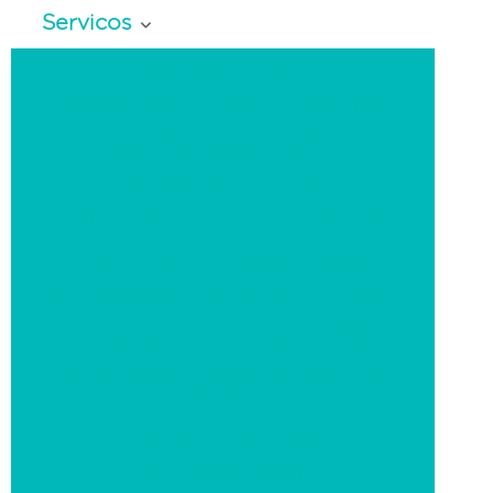
Servicos
Tratamento Capilar
Clinica Estética
Estética Masculina
Intrademoterapia Capilar
Tratamentos Corporais
Depilação a laser
Drenagem linfática
Endolaser
Estética corporal
Fotodepilação
Harmonização Glútea
Mesoterapia
Procedimento PEIM
Procedimento de Bioestimulador de
colageno
Remoção de Tatuagem
Tratamento Facial