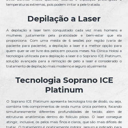
temperaturas extremas, pois podem irritar a pele tratada.
Depilação a Laser
A depilação a laser tem conquistado cada vez mais homens e
mulheres justamente pela praticidade e bem-estar que ela
proporciona. Com uma média de 6 sessões por região (varia de
paciente para paciente), a depilação a laser é a melhor opção para
quem quer se ver livre dos pelos em poucos meses. Na Clínica Holosi a
tecnologia utilizada para depilação a laser é o Soprano ICE Platinum,
solução avançada para a remoção de pelo a laser e considerado o
tratamento de depilação mais moderno e seguro atualmente.
Tecnologia Soprano ICE
Platinum
O Soprano ICE Platinum apresenta tecnologia trio de diodo, ou seja,
combina três comprimentos de onda numa única ponteira, focando
simultaneamente diferentes profundidades de tecido, além de
estruturas anatômicas dentro do folículo piloso. O laser consegue
atingir, inclusive, os pelos mais finos e claros, que são mais difíceis de
tratar. O tratamento é praticamente indolor, seguro e indicado para