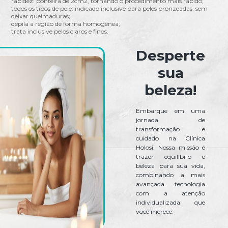
rapidez: ponteira de 2cm2, tornando o procedimento mais rápido;
todos os tipos de pele: indicado inclusive para peles bronzeadas, sem
deixar queimaduras;
depila a região de forma homogênea;
trata inclusive pelos claros e finos.
Desperte
sua
beleza!
Embarque em uma
jornada de
transformação e
cuidado na Clínica
Holosi. Nossa missão é
trazer equilíbrio e
beleza para sua vida,
combinando a mais
avançada tecnologia
com a atenção
individualizada que
você merece.